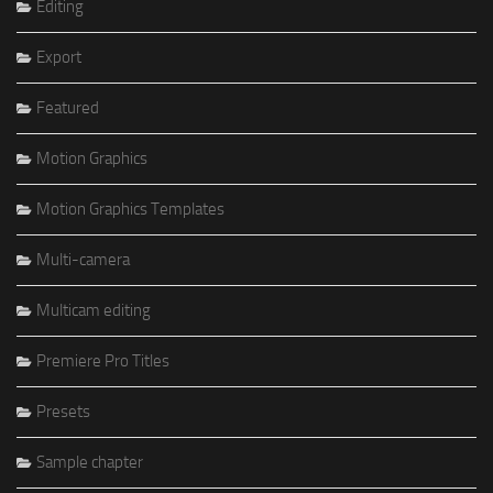
Editing
Export
Featured
Motion Graphics
Motion Graphics Templates
Multi-camera
Multicam editing
Premiere Pro Titles
Presets
Sample chapter