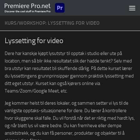
Skip to content
KURS/WORKSHOP: LYSSETTING FOR VIDEO
Lyssetting for video
Dere har kanskje kjøpt lysutstyr til opptak i studio eller ute på
location, men så blir ikke resultatet slik der hadde tenkt? Selv med
bra utstyr kan resultatet bli skuffende dårlig. På dette kurset lærer
du lyssettingens grunnprinsipper gjennom praktisk lyssetting med
ditt eget utstyr. Kurset kan også kjørers online via
Teams/Zoom/Google Meet, etc.
Jeg kommer helst til deres lokaler, og sammen setter vi lys til de
vanligste opptaks-situasjonene for dere. Du lærer å kontrollere
hvor skyggene skal falle. Du vil forstå når det er riktig med hardt lys,
og når bløtt lys vil være bedre. Du kan fremheve eller dempe
ansiktstrekk, og du kan få personer, produkter og objekter til å