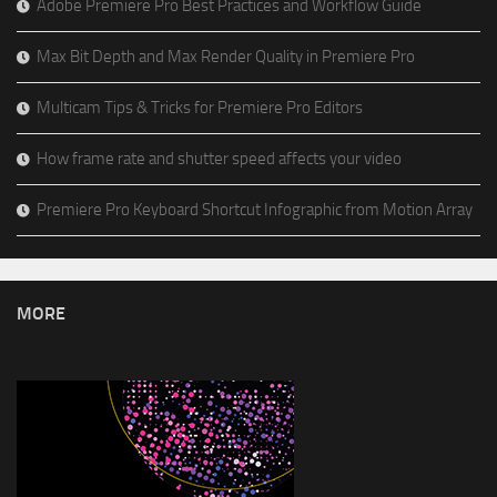
Adobe Premiere Pro Best Practices and Workflow Guide
Max Bit Depth and Max Render Quality in Premiere Pro
Multicam Tips & Tricks for Premiere Pro Editors
How frame rate and shutter speed affects your video
Premiere Pro Keyboard Shortcut Infographic from Motion Array
MORE