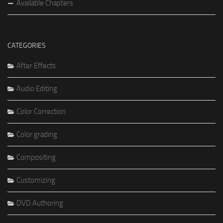
Available Chapters
CATEGORIES
After Effects
Audio Editing
Color Correction
Color grading
Compositing
Customizing
DVD Authoring