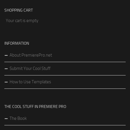
SHOPPING CART
Your cart is empty
INFORMATION
About PremierePro.net
Submit Your Cool Stuff
How to Use Templates
THE COOL STUFF IN PREMIERE PRO
The Book