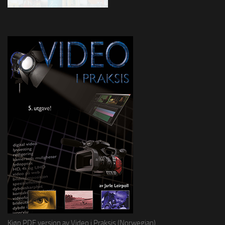
Kjøp PDF versjon av Video i Praksis (Norwegian)