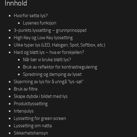
Innhold
Hvorfor sette lys?
Lysenes funksjon
3-punkts lyssetting – grunnprinsippet
High Key og Low Key lyssetting
Ulike typer lys (LED, Halogen, Spot, Softbox, etc.)
Hard og bløtt lys – hva er forskjellen?
Når bør vi bruke bløtt lys?
Bruk av reflektor for kontrastregulering
Spredning og demping av lyset
Skjerming av lys for å unngå “lys-søl”
Bruk av filtre
Skape dybde i bildet med lys
Produktlyssetting
Intervjulys
Lyssetting for green screen
Lyssetting om natta
Sikkerhetshensyn