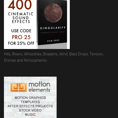
Hits, Risers, Whooshes, Braaams, Wind, Bass Drops, Tension,
Drones and Atmospherics.